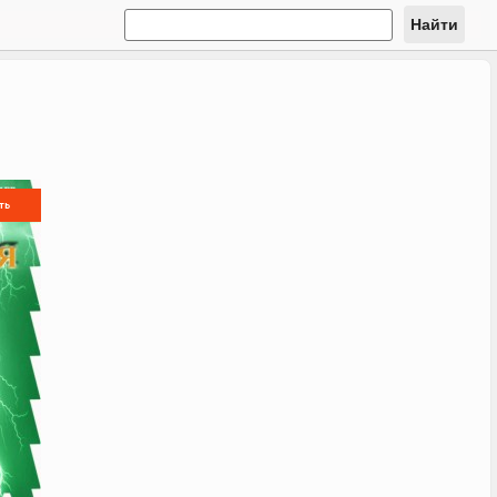
Найти
ть