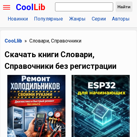
Cool
Lib
Найти
Новинки
Популярные
Жанры
Серии
Авторы
CooLlib
Словари, Справочники
Скачать книги Словари,
Справочники без регистрации