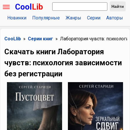
Cool
Lib
Найти
Новинки
Популярные
Жанры
Серии
Авторы
CooLlib
Серии книг
Лаборатория чувств: психологи
Скачать книги Лаборатория
чувств: психология зависимости
без регистрации