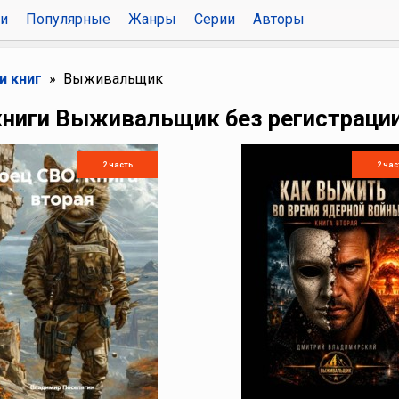
и
Популярные
Жанры
Серии
Авторы
и книг
Выживальщик
книги Выживальщик без регистраци
2 часть
2 час