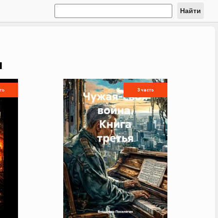
Найти
и
ть
3 часть