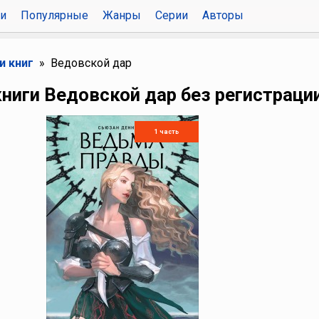
и
Популярные
Жанры
Серии
Авторы
и книг
Ведовской дар
ниги Ведовской дар без регистраци
1 часть