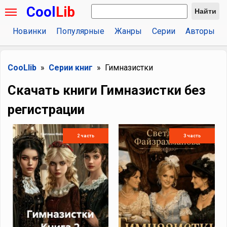
Cool
Lib
Найти
Новинки
Популярные
Жанры
Серии
Авторы
CooLlib
Серии книг
Гимназистки
Скачать книги Гимназистки без
регистрации
2 часть
3 часть