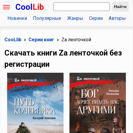
Cool
Lib
Найти
Новинки
Популярные
Жанры
Серии
Авторы
CooLlib
Серии книг
Zа ленточкой
Скачать книги Zа ленточкой без
регистрации