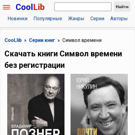
Cool
Lib
Найти
Новинки
Популярные
Жанры
Серии
Авторы
CooLlib
Серии книг
Символ времени
Скачать книги Символ времени
без регистрации