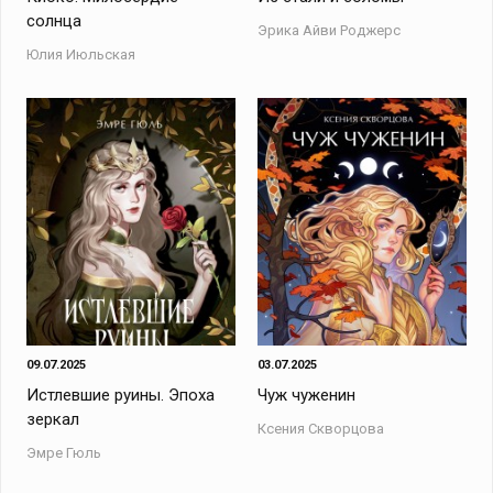
солнца
Эрика Айви Роджерс
Юлия Июльская
09.07.2025
03.07.2025
Истлевшие руины. Эпоха
Чуж чуженин
зеркал
Ксения Скворцова
Эмре Гюль