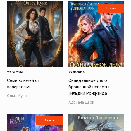
3 часть
27.06.2026
27.06.2026
Семь ключей от
Скандальное дело
зазеркалья
брошенной невесты.
Гильдии Ронфэйда
Ольга Куно
Адриана Дари
2 часть