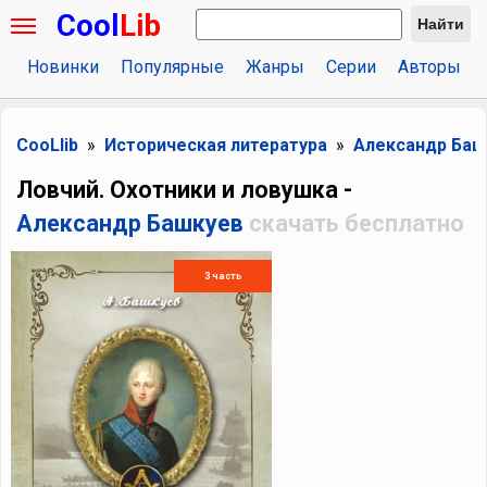
Cool
Lib
Найти
Новинки
Популярные
Жанры
Серии
Авторы
CooLlib
Историческая литература
Александр Баш
Ловчий. Охотники и ловушка -
Александр Башкуев
скачать бесплатно
3 часть