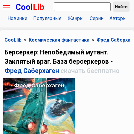
Cool
Lib
Найти
Новинки
Популярные
Жанры
Серии
Авторы
CooLlib
Космическая фантастика
Фред Саберхаг
Берсеркер: Непобедимый мутант.
Заклятый враг. База берсеркеров -
Фред Саберхаген
скачать бесплатно