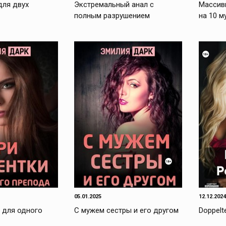
для двух
Экстремальный анал с
Массивн
полным разрушением
на 10 м
05.01.2025
12.12.2024
и для одного
С мужем сестры и его другом
Doppelt