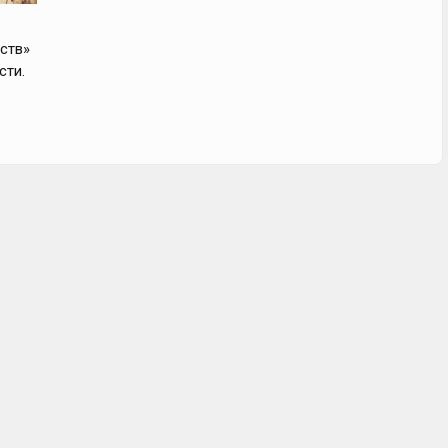
ств»
сти.