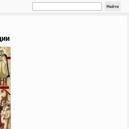
Найти
ции