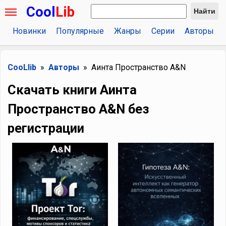
Cool
Lib
Найти
Новинки
Популярные
Жанры
Серии
Авторы
CooLlib
Авторы
Аинта Пространство A&N
Скачать книги Аинта
Пространство A&N без
регистрации