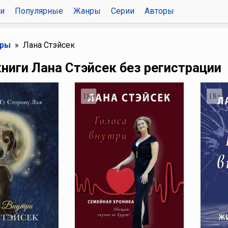
и
Популярные
Жанры
Серии
Авторы
оры
Лана Стэйсек
ниги Лана Стэйсек без регистрации