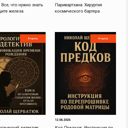
 Все, что нужно знать
Паривартхана: Хирургия
ците железа
космического бартера
4 часть
4 часть
12.06.2026
гический детектив:
Код Предков: Инструкция по