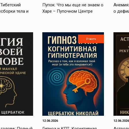
 Тибетский
Пупок: Что мы еще не знаем о
Анемия:
есборки тела и
Харе – Пупочном Центре
о дефи
2 часть
12.06.2026
12.06.2026
 голове: Полный
Гипноз и КПТ: Когнитивная
Астроло