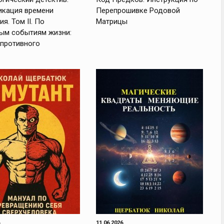
икация времени
Перепрошивке Родовой
я. Том II. По
Матрицы
ым событиям жизни:
 противного
11.06.2026