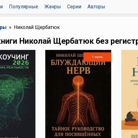
и
Популярные
Жанры
Серии
Авторы
оры
Николай Щербатюк
книги Николай Щербатюк без регист
1 часть