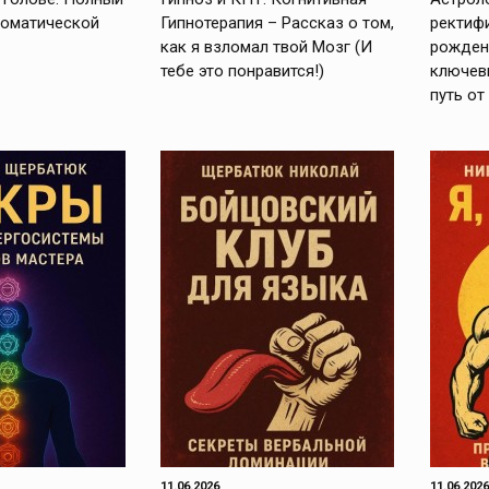
томатической
Гипнотерапия – Рассказ о том,
ректиф
как я взломал твой Мозг (И
рождени
тебе это понравится!)
ключев
путь от
11.06.2026
11.06.2026